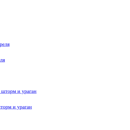
еля
торм и ураган