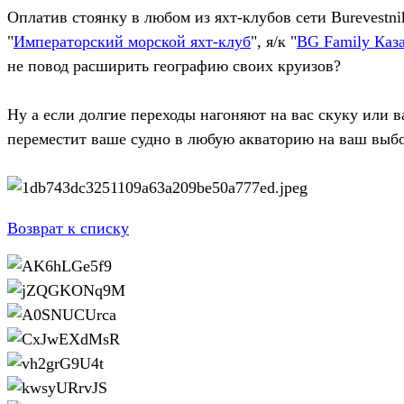
Оплатив стоянку в любом из яхт-клубов сети Burevestnik
"
Императорский морской яхт-клуб
", я/к "
BG Family Каз
не повод расширить географию своих круизов?
Ну а если долгие переходы нагоняют на вас скуку или 
переместит ваше судно в любую акваторию на ваш выбо
Возврат к списку