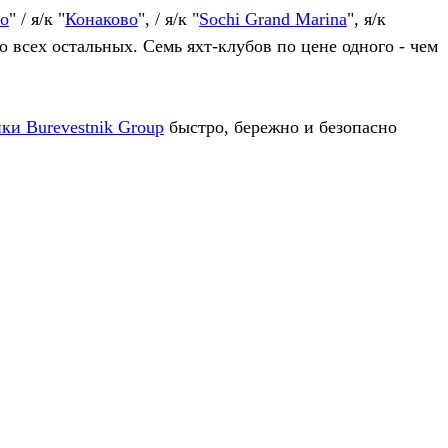
о
" / я/к "
Конаково
", / я/к "
Sochi Grand Marina
", я/к
о всех остальных. Семь яхт-клубов по цене одного - чем
ки Burevestnik Group
быстро, бережно и безопасно