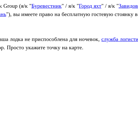
 Group (я/к "
Буревестник
" / я/к "
Город яхт
" / я/к "
Завидов
ань
"), вы имеете право на бесплатную гостевую стоянку в
ваша лодка не приспособлена для ночевок,
служба логисти
р. Просто укажите точку на карте.