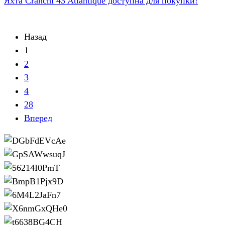
Яхта Cranchi 43 Atlantique доступна для покупки!
Назад
1
2
3
4
28
Вперед