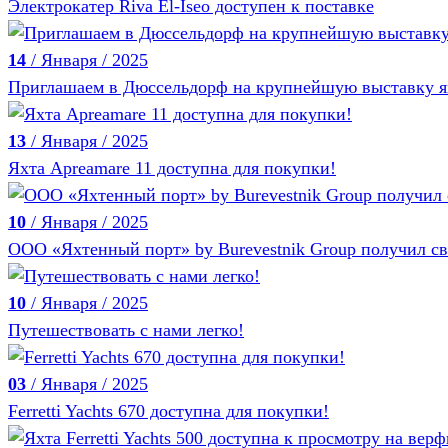
Электрокатер Riva El-Iseo доступен к поставке
14
/ Января / 2025
Приглашаем в Дюссельдорф на крупнейшую выставку яхт
13
/ Января / 2025
Яхта Apreamare 11 доступна для покупки!
10
/ Января / 2025
ООО «Яхтенный порт» by Burevestnik Group получил св
10
/ Января / 2025
Путешествовать с нами легко!
03
/ Января / 2025
Ferretti Yachts 670 доступна для покупки!