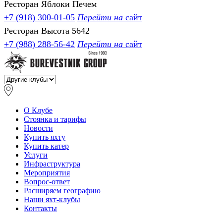
Ресторан Яблоки Печем
+7 (918) 300-01-05
Перейти на
сайт
Ресторан Высота 5642
+7 (988) 288-56-42
Перейти на
сайт
О Клубе
Стоянка и тарифы
Новости
Купить яхту
Купить катер
Услуги
Инфраструктура
Мероприятия
Вопрос-ответ
Расширяем географию
Наши яхт-клубы
Контакты